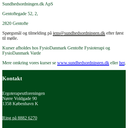
Sundhedsordningen.dk ApS
Gentoftegade 52, 2,
2820 Gentofte
Spørgsmål og tilmelding på
jens@sundhedsordningen.dk
efter først
til mølle
.
Kurser afholdes hos FysioDanmark Gentofte Fysioterapi og
FysioDanmark Varde
Mere omkring vores kurser se
www.sundhedsordningen.dk
eller
her
,
Kontakt
Ergoterapeutforeningen
Nørre Voldgade 90
1358 København K
Ring på 8882 6270