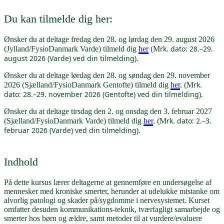
Du kan tilmelde dig her:
Ønsker du at deltage fredag den 28. og lørdag den 29. august 2026
rk. dato: 28.–29.
(Jylland/FysioDanmark Varde) tilmeld dig
her
(M
august 2026 (Varde) ved din tilmelding).
Ønsker du at deltage lørdag den 28. og søndag den 29. november
rk.
2026 (Sjælland/FysioDanmark Gentofte) tilmeld dig
her
. (M
dato: 28.–29. november 2026 (Gentofte) ved din tilmelding).
Ønsker du at deltage tirsdag den 2. og onsdag den 3. februar 2027
rk. dato: 2.–3.
(Sjælland/FysioDanmark Varde) tilmeld dig
her
. (M
februar 2026 (Varde) ved din tilmelding).
Indhold
På dette kursus lærer deltagerne at gennemføre en undersøgelse af
mennesker med kroniske smerter, herunder at udelukke mistanke om
alvorlig patologi og skader på/sygdomme i nervesystemet. Kurset
omfatter desuden kommunikations-teknik, tværfagligt samarbejde og
smerter hos børn og ældre, samt metoder til at vurdere/evaluere