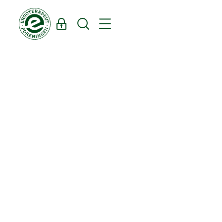
Log ind
Søg