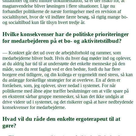
situationer og med mindre dokumentation, så er der risiko for, at
magtanvendelse bliver løsningen i flere situationer. Lige nu
forhandler politikerne de næste forringelser med en revision af
socialtilsynet, hvor de vil indføre færre besøg, så rigtig mange bo-
og socialtilbud kun får tilsyn hvert tredje år.
Hvilke konsekvenser har de politiske prioriteringer
for medarbejderen på et bo- og aktivitetstilbud?
— Konkret går det ud over de arbejdsforhold og rammer, som
medarbejderne bliver budt. Hvis du hver dag møder ind og oplever,
at du aldrig har tid til at understøtte det enkelte menneske på den
måde, som du rent fagligt ved er den bedste, fordi du har flere
borgere end tidligere, og din kollega er sygemeldt med stress, så kan
du anlægge forskellige strategier for at overleve. En af dem er
forråelsen, som, jeg oplever, siver nedad i systemet. For når
politikerne med åbne øjne træffer beslutninger om at ville spare på
en ekstremt sårbar gruppe mennesker, så kan det ikke undgås at
drive videre ud i systemet, og det risikerer også at have nedbrydende
konsekvenser for medarbejderne.
Hvad vil du råde den enkelte ergoterapeut til at
gøre?