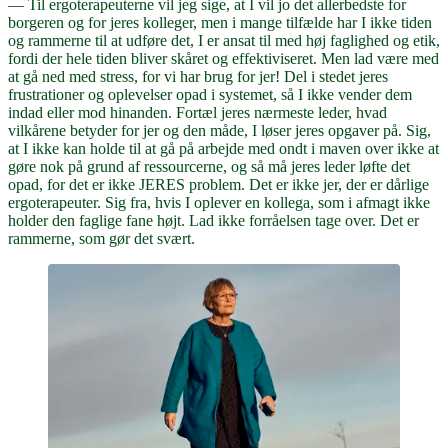
— Til ergoterapeuterne vil jeg sige, at I vil jo det allerbedste for
borgeren og for jeres kolleger, men i mange tilfælde har I ikke tiden
og rammerne til at udføre det, I er ansat til med høj faglighed og etik,
fordi der hele tiden bliver skåret og effektiviseret. Men lad være med
at gå ned med stress, for vi har brug for jer! Del i stedet jeres
frustrationer og oplevelser opad i systemet, så I ikke vender dem
indad eller mod hinanden. Fortæl jeres nærmeste leder, hvad
vilkårene betyder for jer og den måde, I løser jeres opgaver på. Sig,
at I ikke kan holde til at gå på arbejde med ondt i maven over ikke at
gøre nok på grund af ressourcerne, og så må jeres leder løfte det
opad, for det er ikke JERES problem. Det er ikke jer, der er dårlige
ergoterapeuter. Sig fra, hvis I oplever en kollega, som i afmagt ikke
holder den faglige fane højt. Lad ikke forråelsen tage over. Det er
rammerne, som gør det svært.