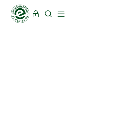
Log ind
Søg