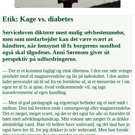
Etik: Kage vs. diabetes
Serviceloven dikterer mest mulig selvbestemmelse,
men som medarbejder kan det være svært at
håndtere, når hensynet til fx borgerens sundhed
også skal tilgodeses. Anni Sørensen giver sit
perspektiv på udfordringerne.
— Det er et konstant fagligt og etisk dilemma. I den ene side svinger
pendulet mod rå magtanvendelse og lås på køleskabet. I den anden
lader personalet stå til ud fra en forståelse af, at et menneske er i sin
egen ret til fx at spise, hvad vedkommende vil, og tage
konsekvenserne af egen handling.
— Men al god pædagogik og ergoterapi befinder sig et sted midt i
mellem. Den må hverken ende i omsorgssvigt eller magtanvendelse.
Det er meget, meget svært, og det er det også for alle os forældre til
børn med udviklingshandicap. Min voksne søn nægter fx at drikke
almindeligt vand. Han vil hellere have sodavand, og det skal han jo
også have lov til, for jeg drikker jo selv sodavand. Men han forstår