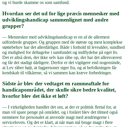
og vi burde skamme os som samfund.
Hvordan ser det ud for lige præcis mennesker med
udviklingshandicap sammenlignet med andre
grupper?
— Mennesker med udviklingshandicap er en af de allermest
udfordrede grupper. Og gruppen med de største og mest komplekse
støttebehov har det allerdårligst. Både i forhold til levealder, sundhed
og mulighed for deltagelse i samfundet og indflydelse på eget liv.
Det er altså dem, der ikke selv kan råbe op, der har det allersværest
og får det stadigt dårligere. Derfor er det vigtigere end nogensinde,
at Lev råber højt, at fagpersoner siger fra, og at befolkningen får
kendskab til vilkårene, så vi sammen kan kræve forbedringer.
Sidste år blev der vedtaget en rammeaftale for
handicapområdet, der skulle sikre bedre kvalitet,
hvorfor blev det ikke et løft?
— I virkeligheden handler det om, at der er politisk flertal for, at
man vil spare penge på området, og i foråret blev det tilmed også
nemmere for personalet at anvende magt med ændringerne i
serviceloven. Og det er klart, at når man må bruge magt i flere