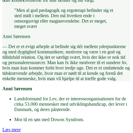
ikke konsekvenserne for sine tænder og sin vægt.
"Men al god pædagogik og ergoterapi befinder sig et
sted midt i mellem. Den må hverken ende i
omsorgssvigt eller magtanvendelse. Det er meget,
meget svært
Anni Sørensen
— Det er et evigt arbejde at befinde sig dér mellem yderpunkterne
og med dygtighed kommunikere, motivere og være i en god og
tillidsfuld relation. Og det er særligt svært, hvis der ikke er nok tid
og personaleressourcer. Man kan fx ikke motivere til et sundere liv,
hvis man kun kommer forbi hver tredje uge. Det er et omfattende og
tidskrævende arbejde, hvor man er nødt til at kende og forstå det
enkelte menneske, hvis man vil hjælpe til at træffe gode valg.
Anni Sørensen
Landsformand for Lev, der er interesseorganisationen for de
cirka 53.000 mennesker med udviklingshandicap, der lever i
Danmark, og deres pårørende.
Mor til en søn med Downs Syndrom.
Læs mere