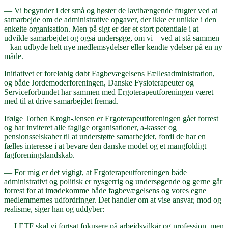
— Vi begynder i det små og høster de lavthængende frugter ved at
samarbejde om de administrative opgaver, der ikke er unikke i den
enkelte organisation. Men på sigt er der et stort potentiale i at
udvikle samarbejdet og også undersøge, om vi – ved at stå sammen
– kan udbyde helt nye medlemsydelser eller kendte ydelser på en ny
måde.
Initiativet er foreløbig døbt Fagbevægelsens Fællesadministration,
og både Jordemoderforeningen, Danske Fysioterapeuter og
Serviceforbundet har sammen med Ergoterapeutforeningen været
med til at drive samarbejdet fremad.
Ifølge Torben Krogh-Jensen er Ergoterapeutforeningen gået forrest
og har inviteret alle faglige organisationer, a-kasser og
pensionsselskaber til at understøtte samarbejdet, fordi de har en
fælles interesse i at bevare den danske model og et mangfoldigt
fagforeningslandskab.
— For mig er det vigtigt, at Ergoterapeutforeningen både
administrativt og politisk er nysgerrig og undersøgende og gerne går
forrest for at imødekomme både fagbevægelsens og vores egne
medlemmernes udfordringer. Det handler om at vise ansvar, mod og
realisme, siger han og uddyber:
— I ETF skal vi fortsat fokusere på arbejdsvilkår og profession, men