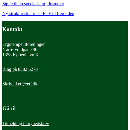
Støtte til en specialist og drømmer
Ny struktur skal ruste ETF til fremtiden
Kontakt
Ergoterapeutforeningen
Nørre Voldgade 90
1358 København K
Ring på 8882 6270
Skriv til
etf@etf.dk
Gå til
Tilmelding til nyhedsbrev