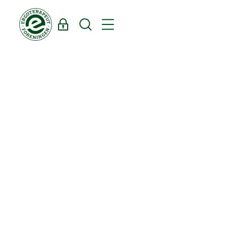
Log ind
Søg