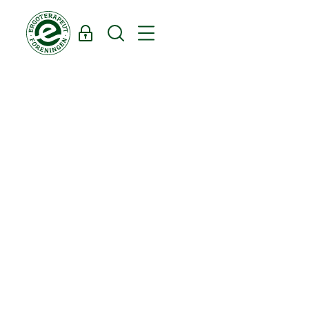
Log ind
Søg