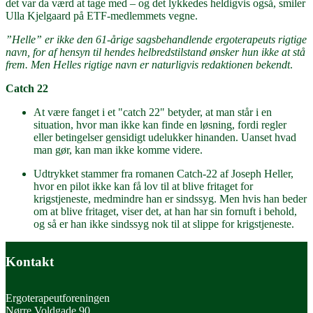
det var da værd at tage med – og det lykkedes heldigvis også, smiler
Ulla Kjelgaard på ETF-medlemmets vegne.
”Helle” er ikke den 61-årige sagsbehandlende ergoterapeuts rigtige
navn, for af hensyn til hendes helbredstilstand ønsker hun ikke at stå
frem. Men Helles rigtige navn er naturligvis redaktionen bekendt
.
Catch 22
At være fanget i et "catch 22" betyder, at man står i en
situation, hvor man ikke kan finde en løsning, fordi regler
eller betingelser gensidigt udelukker hinanden. Uanset hvad
man gør, kan man ikke komme videre.
Udtrykket stammer fra romanen Catch-22 af Joseph Heller,
hvor en pilot ikke kan få lov til at blive fritaget for
krigstjeneste, medmindre han er sindssyg. Men hvis han beder
om at blive fritaget, viser det, at han har sin fornuft i behold,
og så er han ikke sindssyg nok til at slippe for krigstjeneste.
Kontakt
Ergoterapeutforeningen
Nørre Voldgade 90