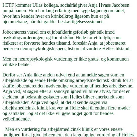
I ETF kommer Ullas kollega, socialrådgiver Anja Hvass Jacobsen
nu på banen. Hun har lang erfaring med sygedagpengeområdet,
hvor hun kender hver en krinkelkrog ligesom hun er på
hjemmebane, når det gælder beskæftigelsessystemet.
Jobcenterets varsel om et jobafklaringsforløb går stik imod
psykologvurderingen, og for at skåne Helle for et forløb, som
risikerer at forværre hendes tilstand, foreslår Anja, at jobcenteret
beder en neuropsykologisk specialist om at vurdere Helles tilstand.
Men en neuropsykologisk vurdering er ikke gratis, og kommunen
vil ikke betale.
Derfor ser Anja ikke anden udvej end at anmelde sagen som en
arbejdsskade og sende Helle omkring arbejdsmedicinsk klinik for at
skaffe jobcenteret den nødvendige vurdering af hendes arbejdsevne.
Anja ved, at sagen efter al sandsynlighed vil blive afvist, for det er
sjældent, at belastningsskader som Helles bliver anerkendt som
arbejdsskader. Anja ved også, at det at sende sagen via
arbejdsmedicinsk klinik kræver, at Helle skal til endnu flere møder
og samtaler - og at det ikke vil gøre noget godt for hendes
velbefindende.
- Men en vurdering fra arbejdsmedicinsk klinik er vores eneste
mulighed for at give jobcenteret den lægefaglige vurdering af Helles