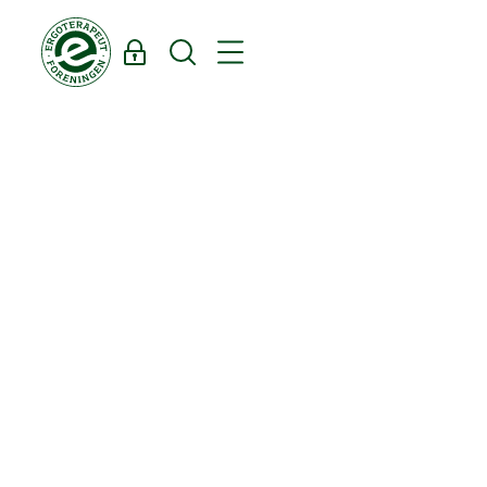
Log ind
Søg