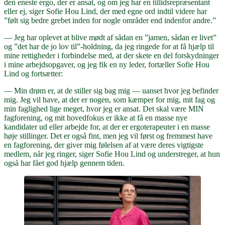
den eneste ergo, der er ansat, og om jeg har en tillidsrepræsentant
eller ej, siger Sofie Hou Lind, der med egne ord indtil videre har
”følt sig bedre grebet inden for nogle områder end indenfor andre.”
— Jeg har oplevet at blive mødt af sådan en ”jamen, sådan er livet”
og ”det har de jo lov til”-holdning, da jeg ringede for at få hjælp til
mine rettigheder i forbindelse med, at der skete en del forskydninger
i mine arbejdsopgaver, og jeg fik en ny leder, fortæller Sofie Hou
Lind og fortsætter:
— Min drøm er, at de stiller sig bag mig — uanset hvor jeg befinder
mig. Jeg vil have, at der er nogen, som kæmper for mig, mit fag og
min faglighed lige meget, hvor jeg er ansat. Det skal være MIN
fagforening, og mit hovedfokus er ikke at få en masse nye
kandidater ud eller arbejde for, at der er ergoterapeuter i en masse
høje stillinger. Det er også fint, men jeg vil først og fremmest have
en fagforening, der giver mig følelsen af at være deres vigtigste
medlem, når jeg ringer, siger Sofie Hou Lind og understreger, at hun
også har fået god hjælp gennem tiden.