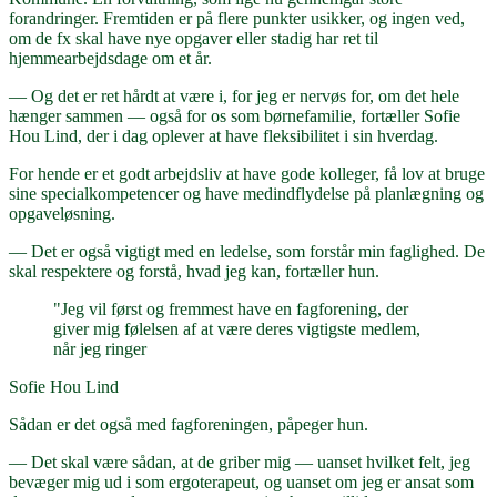
forandringer. Fremtiden er på flere punkter usikker, og ingen ved,
om de fx skal have nye opgaver eller stadig har ret til
hjemmearbejdsdage om et år.
— Og det er ret hårdt at være i, for jeg er nervøs for, om det hele
hænger sammen — også for os som børnefamilie, fortæller Sofie
Hou Lind, der i dag oplever at have fleksibilitet i sin hverdag.
For hende er et godt arbejdsliv at have gode kolleger, få lov at bruge
sine specialkompetencer og have medindflydelse på planlægning og
opgaveløsning.
— Det er også vigtigt med en ledelse, som forstår min faglighed. De
skal respektere og forstå, hvad jeg kan, fortæller hun.
"Jeg vil først og fremmest have en fagforening, der
giver mig følelsen af at være deres vigtigste medlem,
når jeg ringer
Sofie Hou Lind
Sådan er det også med fagforeningen, påpeger hun.
— Det skal være sådan, at de griber mig — uanset hvilket felt, jeg
bevæger mig ud i som ergoterapeut, og uanset om jeg er ansat som