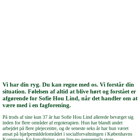
Vi har din ryg. Du kan regne med os. Vi forstår din
situation. Følelsen af altid at blive hørt og forstået er
afgørende for Sofie Hou Lind, når det handler om at
være med i en fagforening.
På trods af sine kun 37 år har Sofie Hou Lind allerede bevæget sig
inden for flere områder af ergoterapien. Hun har blandt andet
arbejdet på flere plejecentre, og de seneste seks år har hun været
ansat på hjælpemiddelområdet i socialforvaltningen i Københavns
Kommune. En forvaltning, som lige nu gennemgår store