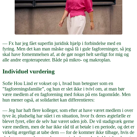
— Fx har jeg fået superfin juridisk hjælp i forbindelse med en
fyring. Men det kan man måske også få i gule fagforeninger, så jeg
skal have fornemmelsen af, at de gør noget helt særligt for mig og
alle andre ergoterapeuter. Både på mikro- og makroplan.
Individuel vurdering
Sofie Hou Lind er vokset op i, hvad hun betegner som en
”fagforeningsfamilie”, og hun er slet ikke i tvivl om, at man bør
være medlem af en fagforening med fokus på ens fagområde. Men
hun mener også, at solidaritet kan differentieres:
— Jeg har haft flere kolleger, som efter at have været medlem i over
tyve år, pludselig har stået i en situation, hvor fx deres ægtefælle er
blevet fyret, eller de selv har været uden job. De vil stadigvæk gerne
være medlem, men de har ikke råd til at betale i en periode, og det er
virkelig ærgerligt at tabe dem — for de kommer ikke tilbage, hvis de