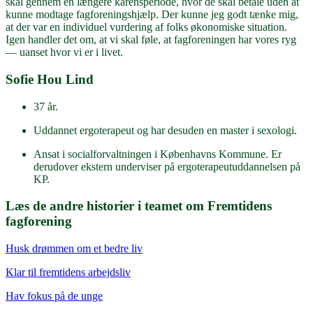
skal gennem en længere karensperiode, hvor de skal betale uden at
kunne modtage fagforeningshjælp. Der kunne jeg godt tænke mig,
at der var en individuel vurdering af folks økonomiske situation.
Igen handler det om, at vi skal føle, at fagforeningen har vores ryg
— uanset hvor vi er i livet.
Sofie Hou Lind
37 år.
Uddannet ergoterapeut og har desuden en master i sexologi.
Ansat i socialforvaltningen i Københavns Kommune. Er
derudover ekstern underviser på ergoterapeutuddannelsen på
KP.
Læs de andre historier i teamet om Fremtidens
fagforening
Husk drømmen om et bedre liv
Klar til fremtidens arbejdsliv
Hav fokus på de unge