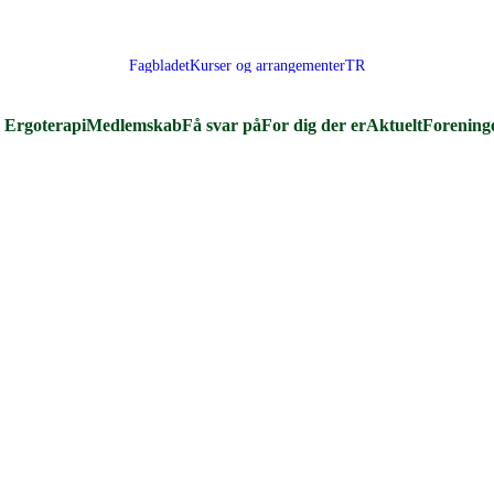
Fagbladet
Kurser og arrangementer
TR
Ergoterapi
Medlemskab
Få svar på
For dig der er
Aktuelt
Forening