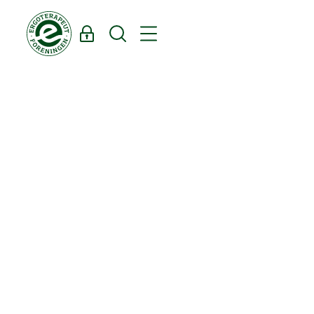
Log ind
Søg