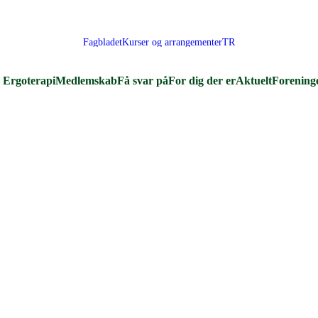
Fagbladet
Kurser og arrangementer
TR
Ergoterapi
Medlemskab
Få svar på
For dig der er
Aktuelt
Forening