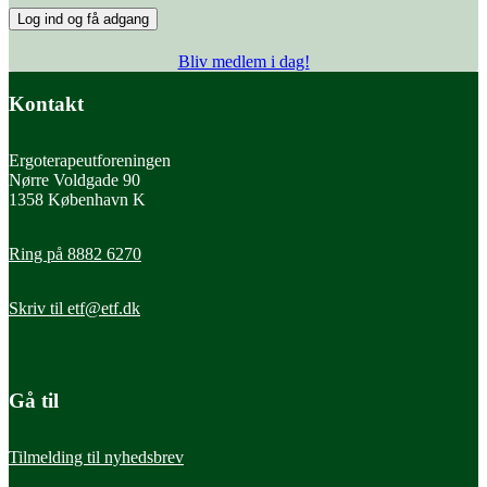
Log ind og få adgang
Bliv medlem i dag!
Kontakt
Ergoterapeutforeningen
Nørre Voldgade 90
1358 København K
Ring på 8882 6270
Skriv til
etf@etf.dk
Gå til
Tilmelding til nyhedsbrev