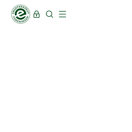
Log ind
Søg