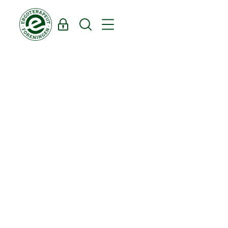
Log ind
Søg