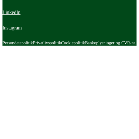
LinkedIn
Instagram
Persondatapolitik
Privatlivspolitik
Cookiepolitik
Bankoplysninger og CVR-nr.