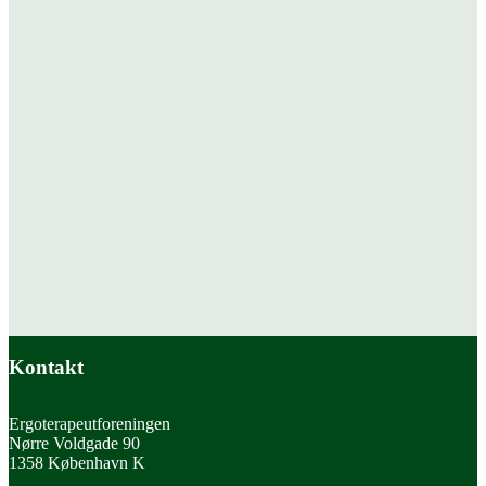
Kontakt
Ergoterapeutforeningen
Nørre Voldgade 90
1358 København K