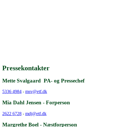
Pressekontakter
Mette Svalgaard PA- og Pressechef
5336 4984
-
msv@etf.dk
Mia Dahl Jensen - Forperson
2622 6728
-
mdj@etf.dk
Margrethe Boel - Næstforperson